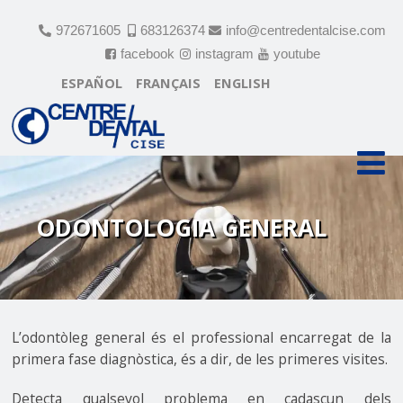
972671605
683126374
info@centredentalcise.com
facebook
instagram
youtube
ESPAÑOL
FRANÇAIS
ENGLISH
ODONTOLOGIA GENERAL
L’odontòleg general és el professional encarregat de la
primera fase diagnòstica, és a dir, de les primeres visites.
Detecta qualsevol problema en cadascun dels