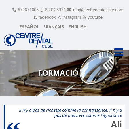
972671605
683126374
info@centredentalcise.com
facebook
instagram
youtube
ESPAÑOL
FRANÇAIS
ENGLISH
FORMACIÓ
Il n'y a pas de richesse comme la connaissance, il n'y a
pas de pauvreté comme l'ignorance
Ali