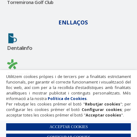
Torremirona Golf Club
ENLLAÇOS
Dentalinfo
Doctoralia
Utilitzem cookies pròpies i de tercers per a finalitats estrictament
funcionals, per garantir el correcte funcionament i visualització del
lloc web, així com per a la recollida d’estadístiques amb finalitats
analítiques i mostrar publicitat i continguts personalitzats. Més
informació a la nostra
Política de Cookies
.
masquemedicos
Per rebutjar les cookies prémer el botó "
Rebutjar cookies
"; per
configurar les cookies prémer el botó
Configurar cookies
; per
acceptar totes les cookies prémer el botó "
Acceptar cookies
".
ACCEPTAR COOKIES
Centre Dental Cise
Avís legal
Política de privacitat