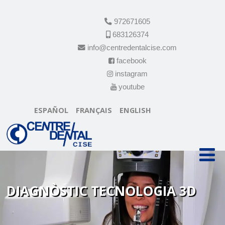
972671605
683126374
info@centredentalcise.com
facebook
instagram
youtube
ESPAÑOL
FRANÇAIS
ENGLISH
DIAGNÒSTIC TECNOLOGIA 3D