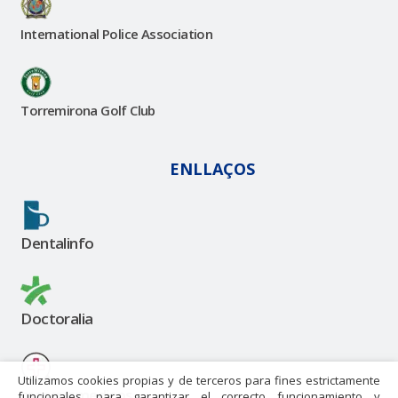
International Police Association
Torremirona Golf Club
ENLLAÇOS
Dentalinfo
Doctoralia
Utilizamos cookies propias y de terceros para fines estrictamente
masquemedicos
funcionales, para garantizar el correcto funcionamiento y