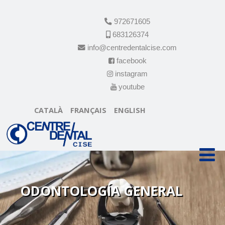
972671605
683126374
info@centredentalcise.com
facebook
instagram
youtube
CATALÀ
FRANÇAIS
ENGLISH
ODONTOLOGÍA GENERAL