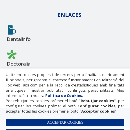
ENLACES
Dentalinfo
Doctoralia
Utilitzem cookies pròpies i de tercers per a finalitats estrictament
funcionals, per garantir el correcte funcionament i visualització del
lloc web, així com per a la recollida d’estadístiques amb finalitats
masquemedicos
analítiques i mostrar publicitat i continguts personalitzats. Més
informació a la nostra
Política de Cookies
.
Per rebutjar les cookies prémer el botó "
Rebutjar cookies
"; per
configurar les cookies prémer el botó
Configurar cookies
; per
acceptar totes les cookies prémer el botó "
Acceptar cookies
".
Centre Dental Cise
Aviso legal
ACCEPTAR COOKIES
Política de privacidad