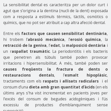
La sensibilitat dental es caracteritza per un dolor curt i
agut que s’origina a la dentina (nucli de la dent) exposada
com a resposta a estímuls tèrmics, tàctils, osmòtics o
químics, que no pot ser atribuït a cap altra afecció dental.
Entre els
factors
que causen sensibilitat dentinària
,
hi trobem l’
abrasió mecànica
, l’
erosió química
, la
retracció de la geniva
, l’
edat
, la
malposició dentària
i
un r
aspallat traumàtic
. La periodontitis i els bacteris
que penetren als túbuls també poden provocar
irritacions i hipersensibilitat. A més, també poden ser
causes freqüents la fractura de dents o
restauracions dentals
, l’
esmalt hipoplàsic
,
tractaments com els
raspats i allisats radiculars
i el
consum d’una
dieta amb gran quantitat d’àcids
(en els
últims anys s’ha vist incrementat en pacients joves per
l’excés del consum de begudes acidogèniques i l’ús
excessiu de productes d’emblanquiment sense
supervisió).