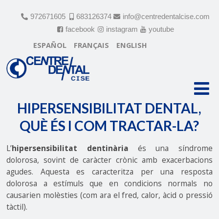
972671605
683126374
info@centredentalcise.com
facebook
instagram
youtube
ESPAÑOL
FRANÇAIS
ENGLISH
HIPERSENSIBILITAT DENTAL,
QUÈ ÉS I COM TRACTAR-LA?
HIPERSENSIBILITAT DENTAL,
QUÈ ÉS I COM TRACTAR-LA?
L’
hipersensibilitat dentinària
és una síndrome
dolorosa, sovint de caràcter crònic amb exacerbacions
agudes. Aquesta es caracteritza per una resposta
dolorosa a estímuls que en condicions normals no
causarien molèsties (com ara el fred, calor, àcid o pressió
tàctil).