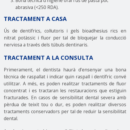
Bona tècnica d’higiene oral i ús de pasta poc
abrasiva (<250 RDA).
TRACTAMENT A CASA
Ús de dentífrics, col·lutoris i gels bioadhesius rics en
nitrat potàssic i fluor per tal de bloquejar la conducció
nerviosa a través dels túbuls dentinaris.
TRACTAMENT A LA CONSULTA
Primerament, el dentista haurà d’ensenyar una bona
tècnica de raspallat i indicar quin raspall i dentífric convé
utilitzar. A més, es poden realitzar tractaments de fluor
concentrat i es tractaran les restauracions que estiguin
fracturades. En casos de sensibilitat dental severa amb
pèrdua de teixit tou o dur, es poden realitzar diversos
tractaments conservadors per tal de reduir la sensibilitat
dental.