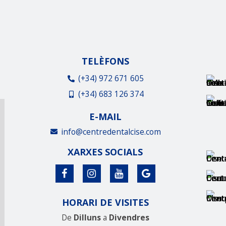
TELÈFONS
(+34) 972 671 605
(+34) 683 126 374
E-MAIL
info@centredentalcise.com
XARXES SOCIALS
HORARI DE VISITES
De
Dilluns
a
Divendres