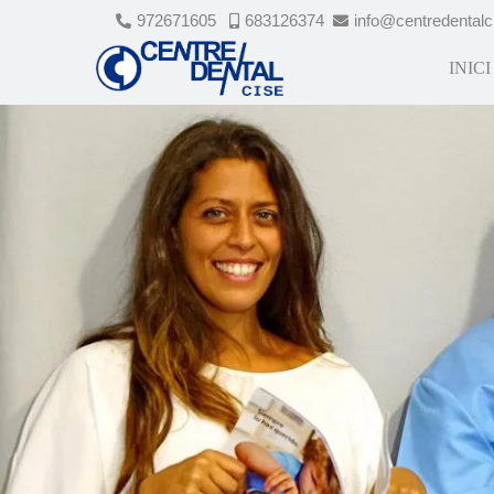
972671605
683126374
info@centredental
INICI