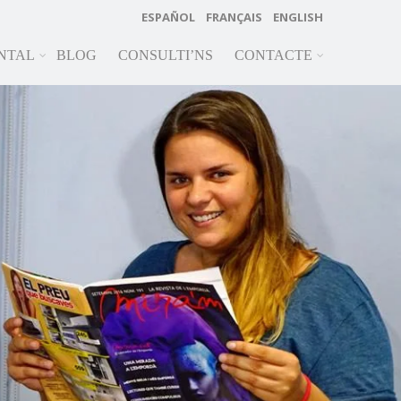
ESPAÑOL
FRANÇAIS
ENGLISH
NTAL
BLOG
CONSULTI’NS
CONTACTE