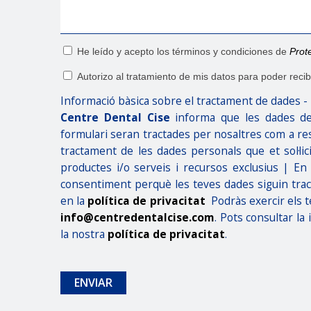
He leído y acepto los términos y condiciones de
Prote
Autorizo al tratamiento de mis datos para poder recib
Informació bàsica sobre el tractament de dades 
Centre Dental Cise
informa que les dades de
formulari seran tractades per nosaltres com a resp
tractament de les dades personals que et sol·li
productes i/o serveis i recursos exclusius | En 
consentiment perquè les teves dades siguin tract
en la
política de privacitat
Podràs exercir els teu
info@centredentalcise.com
. Pots consultar la
la nostra
política de privacitat
.
ENVIAR