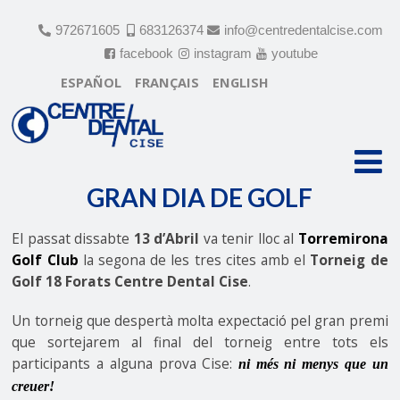
972671605
683126374
info@centredentalcise.com
facebook
instagram
youtube
ESPAÑOL
FRANÇAIS
ENGLISH
GRAN DIA DE GOLF
GRAN DIA DE GOLF
El passat dissabte
13 d’Abril
va tenir lloc al
Torremirona
Golf Club
la segona de les tres cites amb el
Torneig de
Golf 18 Forats Centre Dental Cise
.
Un torneig que despertà molta expectació pel gran premi
que sortejarem al final del torneig entre tots els
participants a alguna prova Cise:
ni més ni menys que un
creuer!