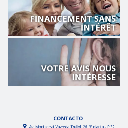
FINANCEMENT SANS
INTÉRÊT
VOTRE AVIS NOUS
INTÉRESSE
CONTACTO
Av. Montserrat Vayreda Trullol, 26. 3ª planta - P.32