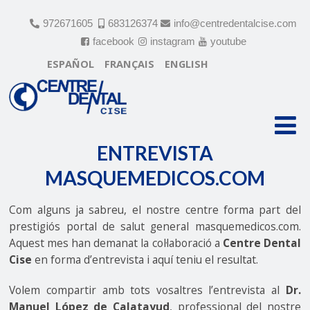
972671605
683126374
info@centredentalcise.com
facebook
instagram
youtube
ESPAÑOL
FRANÇAIS
ENGLISH
ENTREVISTA
MASQUEMEDICOS.COM
ENTREVISTA
MASQUEMEDICOS.COM
Com alguns ja sabreu, el nostre centre forma part del
prestigiós portal de salut general masquemedicos.com.
Aquest mes han demanat la col·laboració a
Centre Dental
Cise
en forma d’entrevista i aquí teniu el resultat.
Volem compartir amb tots vosaltres l’entrevista al
Dr.
Manuel López de Calatayud
, professional del nostre