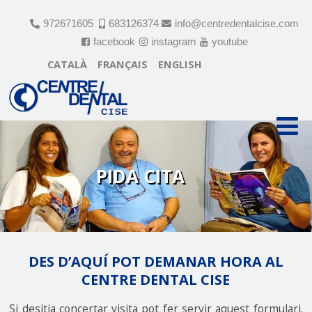
972671605
683126374
info@centredentalcise.com
facebook
instagram
youtube
CATALÀ
FRANÇAIS
ENGLISH
PIDA CITA
DES D’AQUÍ POT DEMANAR HORA AL
CENTRE DENTAL CISE
Si desitja concertar visita pot fer servir aquest formulari.