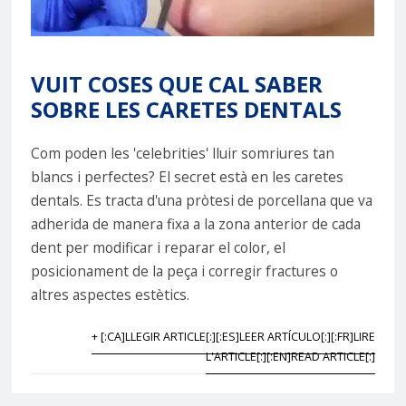
VUIT COSES QUE CAL SABER
SOBRE LES CARETES DENTALS
Com poden les 'celebrities' lluir somriures tan
blancs i perfectes? El secret està en les caretes
dentals. Es tracta d'una pròtesi de porcellana que va
adherida de manera fixa a la zona anterior de cada
dent per modificar i reparar el color, el
posicionament de la peça i corregir fractures o
altres aspectes estètics.
+ [:CA]LLEGIR ARTICLE[:][:ES]LEER ARTÍCULO[:][:FR]LIRE
L'ARTICLE[:][:EN]READ ARTICLE[:]