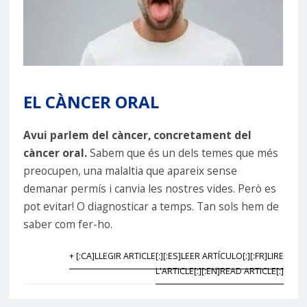
EL CÀNCER ORAL
Avui parlem del càncer, concretament del
càncer oral.
Sabem que és un dels temes que més
preocupen, una malaltia que apareix sense
demanar permís i canvia les nostres vides. Però es
pot evitar! O diagnosticar a temps. Tan sols hem de
saber com fer-ho.
+ [:CA]LLEGIR ARTICLE[:][:ES]LEER ARTÍCULO[:][:FR]LIRE
L'ARTICLE[:][:EN]READ ARTICLE[:]