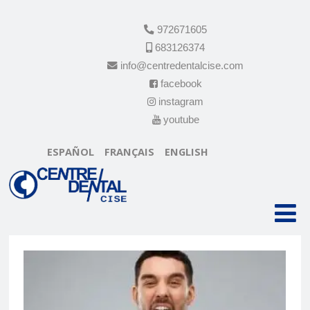
972671605
683126374
info@centredentalcise.com
facebook
instagram
youtube
ESPAÑOL
FRANÇAIS
ENGLISH