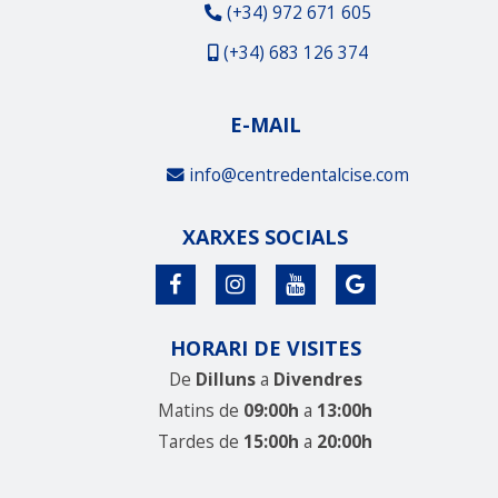
(+34) 972 671 605
(+34) 683 126 374
E-MAIL
info@centredentalcise.com
XARXES SOCIALS
HORARI DE VISITES
De
Dilluns
a
Divendres
Matins de
09:00h
a
13:00h
Tardes de
15:00h
a
20:00h