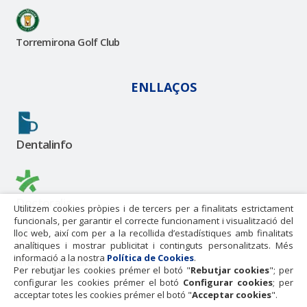
Torremirona Golf Club
ENLLAÇOS
Dentalinfo
Doctoralia
Utilitzem cookies pròpies i de tercers per a finalitats estrictament
funcionals, per garantir el correcte funcionament i visualització del
lloc web, així com per a la recollida d’estadístiques amb finalitats
analítiques i mostrar publicitat i continguts personalitzats. Més
informació a la nostra
Política de Cookies
.
masquemedicos
Per rebutjar les cookies prémer el botó "
Rebutjar cookies
"; per
configurar les cookies prémer el botó
Configurar cookies
; per
acceptar totes les cookies prémer el botó "
Acceptar cookies
".