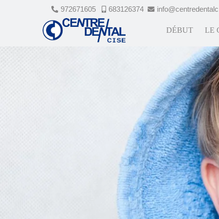
972671605
683126374
info@centredental
DÉBUT
LE