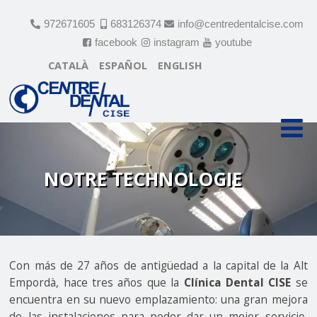
972671605
683126374
info@centredentalcise.com
facebook
instagram
youtube
CATALÀ
ESPAÑOL
ENGLISH
NOTRE TECHNOLOGIE
Con más de 27 años de antigüedad a la capital de la Alt
Empordà, hace tres años que la
Clínica Dental CISE
se
encuentra en su nuevo emplazamiento: una gran mejora
de las instalaciones para poder dar un mejor servicio,