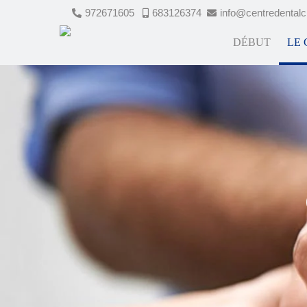
972671605
683126374
info@centredental
DÉBUT
LE