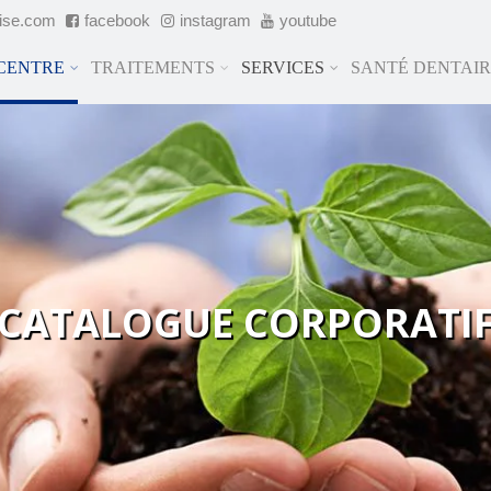
cise.com
facebook
instagram
youtube
 CENTRE
TRAITEMENTS
SERVICES
SANTÉ DENTAI
CATALOGUE CORPORATI