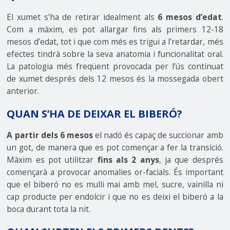
El xumet s’ha de retirar idealment als
6 mesos d’edat
.
Com a màxim, es pot allargar fins als primers 12-18
mesos d’edat, tot i que com més es trigui a l’retardar, més
efectes tindrà sobre la seva anatomia i funcionalitat oral.
La patologia més freqüent provocada per l’ús continuat
de xumet després dels 12 mesos és la mossegada obert
anterior.
QUAN S’HA DE DEIXAR EL BIBERÓ?
A partir dels 6 mesos
el nadó és capaç de succionar amb
un got, de manera que es pot començar a fer la transició.
Màxim es pot utilitzar
fins als 2 anys
, ja que després
començarà a provocar anomalies or-facials. És important
que el biberó no es mulli mai amb mel, sucre, vainilla ni
cap producte per endolcir i que no es deixi el biberó a la
boca durant tota la nit.