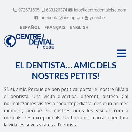
972671605
683126374
info@centredentalcise.com
facebook
instagram
youtube
ESPAÑOL
FRANÇAIS
ENGLISH
EL DENTISTA… AMIC DELS
NOSTRES PETITS!
EL DENTISTA… AMIC DELS
NOSTRES PETITS!
Sí, sí, amic. Perquè de ben petit cal portar el nostre fill/a a
el dentista. Una visita divertida, diferent, distesa. Cal
normalitzar les visites a l’odontopediatra, des d’un primer
moment, perquè els nostres nens les visquin com a
normals, res excepcionals. Un bon inici marcarà per tota
la vida les seves visites a l’dentista.