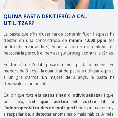
QUINA PASTA DENTIFRÍCIA CAL
UTILITZAR?
La pasta que s’ha d’usar ha de contenir fluor i aquest ha
d’estar en una concentració de
mínim 1.000 ppm
(es
podrà observar al dors). Aquesta concentració mínima és
necessària perquè el nen estigui protegit contra la càries.
En funció de l’edat, posarem més pasta o menys. En
menors de 3 anys, la quantitat de pasta a utilitzar equival
a un gra d’arròs. En majors de 3 anys, la pasta ha
d’equivaler a un pèsol.
Cal dir que tots
els casos s’han d’individualitzar
i que,
per això,
cal que porteu el vostre fill a
l’odontopediatra des de molt petit
perquè us ensenyi
a raspallar bé, a detectar anomalies o mals hàbits. A més,