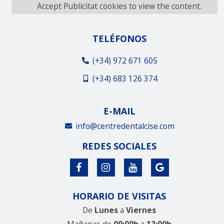
Accept
Publicitat
cookies to view the content.
TELÉFONOS
(+34) 972 671 605
(+34) 683 126 374
E-MAIL
info@centredentalcise.com
REDES SOCIALES
HORARIO DE VISITAS
De
Lunes
a
Viernes
Mañanas de
09:00h
a
13:00h