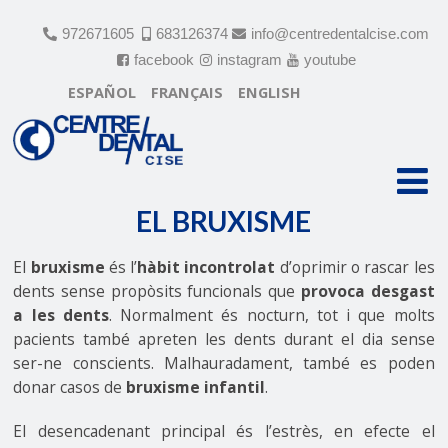
972671605
683126374
info@centredentalcise.com
facebook
instagram
youtube
ESPAÑOL
FRANÇAIS
ENGLISH
EL BRUXISME
EL BRUXISME
El
bruxisme
és l’
hàbit incontrolat
d’oprimir o rascar les
dents sense propòsits funcionals que
provoca desgast
a les dents
. Normalment és nocturn, tot i que molts
pacients també apreten les dents durant el dia sense
ser-ne conscients. Malhauradament, també es poden
donar casos de
bruxisme infantil
.
El desencadenant principal és l’estrès, en efecte el