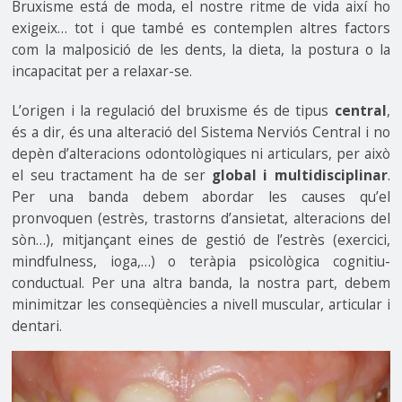
Bruxisme está de moda, el nostre ritme de vida així ho
exigeix… tot i que també es contemplen altres factors
com la malposició de les dents, la dieta, la postura o la
incapacitat per a relaxar-se.
L’origen i la regulació del bruxisme és de tipus
central
,
és a dir, és una alteració del Sistema Nerviós Central i no
depèn d’alteracions odontològiques ni articulars, per això
el seu tractament ha de ser
global i multidisciplinar
.
Per una banda debem abordar les causes qu’el
pronvoquen (estrès, trastorns d’ansietat, alteracions del
sòn…), mitjançant eines de gestió de l’estrès (exercici,
mindfulness, ioga,…) o teràpia psicològica cognitiu-
conductual. Per una altra banda, la nostra part, debem
minimitzar les conseqüències a nivell muscular, articular i
dentari.