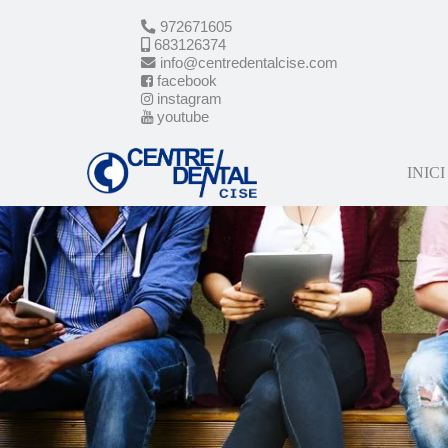
972671605
683126374
info@centredentalcise.com
facebook
instagram
youtube
INICI