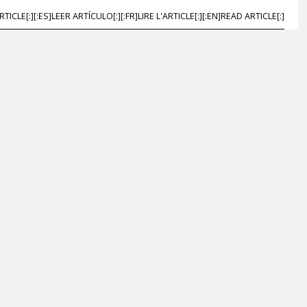
RTICLE[:][:ES]LEER ARTÍCULO[:][:FR]LIRE L'ARTICLE[:][:EN]READ ARTICLE[:]