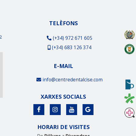
TELÈFONS
2
(+34) 972 671 605
(+34) 683 126 374
E-MAIL
info@centredentalcise.com
XARXES SOCIALS
HORARI DE VISITES
De
Dilluns
a
Divendres