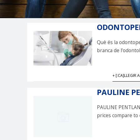
ODONTOPED
Què és la odontoped
branca de l’odontol
+ [:CA]LLEGIR A
PAULINE P
PAULINE PENTLAND 
prices compare to 