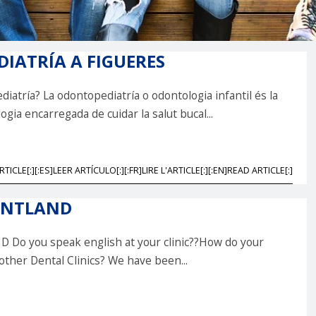
IATRÍA A FIGUERES
iatría? La odontopediatría o odontologia infantil és la
ogia encarregada de cuidar la salut bucal...
RTICLE[:][:ES]LEER ARTÍCULO[:][:FR]LIRE L'ARTICLE[:][:EN]READ ARTICLE[:]
ENTLAND
Do you speak english at your clinic??How do your
other Dental Clinics? We have been...