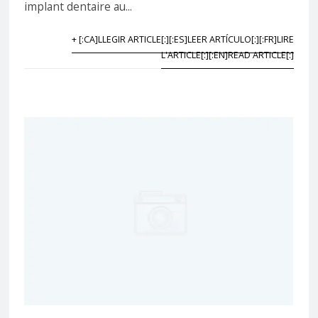
implant dentaire au...
+ [:CA]LLEGIR ARTICLE[:][:ES]LEER ARTÍCULO[:][:FR]LIRE
L'ARTICLE[:][:EN]READ ARTICLE[:]