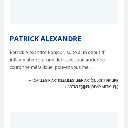
PATRICK ALEXANDRE
Patrick Alexandre Bonjour, suite à un début d’
inflammation sur une dent avec une ancienne
couronne métallique, pouvez vous me...
+ [:CA]LLEGIR ARTICLE[:][:ES]LEER ARTÍCULO[:][:FR]LIRE
L'ARTICLE[:][:EN]READ ARTICLE[:]