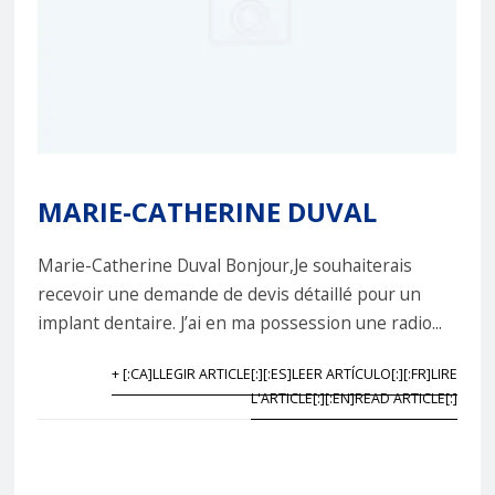
MARIE-CATHERINE DUVAL
Marie-Catherine Duval Bonjour,Je souhaiterais
recevoir une demande de devis détaillé pour un
implant dentaire. J’ai en ma possession une radio...
+ [:CA]LLEGIR ARTICLE[:][:ES]LEER ARTÍCULO[:][:FR]LIRE
L'ARTICLE[:][:EN]READ ARTICLE[:]