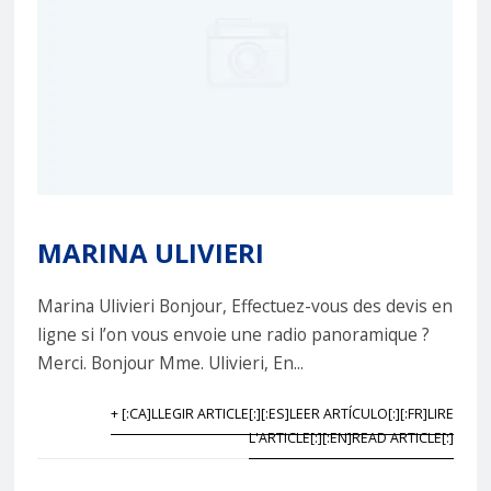
MARINA ULIVIERI
Marina Ulivieri Bonjour, Effectuez-vous des devis en
ligne si l’on vous envoie une radio panoramique ?
Merci. Bonjour Mme. Ulivieri, En...
+ [:CA]LLEGIR ARTICLE[:][:ES]LEER ARTÍCULO[:][:FR]LIRE
L'ARTICLE[:][:EN]READ ARTICLE[:]