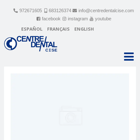
972671605
683126374
info@centredentalcise.com
facebook
instagram
youtube
ESPAÑOL
FRANÇAIS
ENGLISH