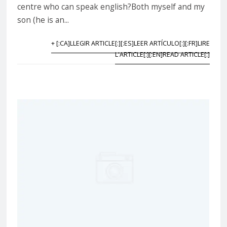
centre who can speak english?Both myself and my
son (he is an...
+ [:CA]LLEGIR ARTICLE[:][:ES]LEER ARTÍCULO[:][:FR]LIRE
L'ARTICLE[:][:EN]READ ARTICLE[:]