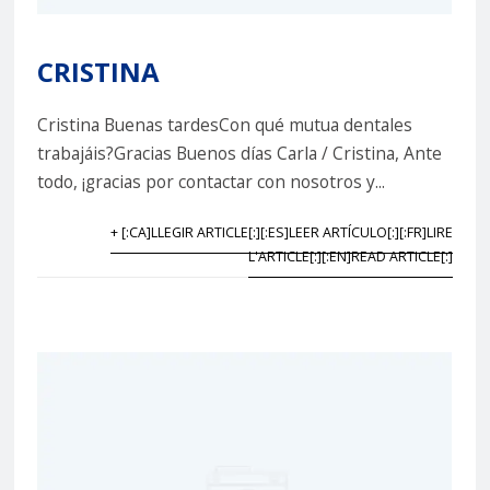
CRISTINA
Cristina Buenas tardesCon qué mutua dentales
trabajáis?Gracias Buenos días Carla / Cristina, Ante
todo, ¡gracias por contactar con nosotros y...
+ [:CA]LLEGIR ARTICLE[:][:ES]LEER ARTÍCULO[:][:FR]LIRE
L'ARTICLE[:][:EN]READ ARTICLE[:]