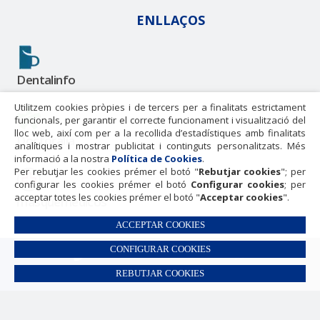
ENLLAÇOS
Dentalinfo
Utilitzem cookies pròpies i de tercers per a finalitats estrictament
funcionals, per garantir el correcte funcionament i visualització del
lloc web, així com per a la recollida d’estadístiques amb finalitats
Doctoralia
analítiques i mostrar publicitat i continguts personalitzats. Més
informació a la nostra
Política de Cookies
.
Per rebutjar les cookies prémer el botó "
Rebutjar cookies
"; per
configurar les cookies prémer el botó
Configurar cookies
; per
acceptar totes les cookies prémer el botó "
Acceptar cookies
".
masquemedicos
ACCEPTAR COOKIES
CONFIGURAR COOKIES
Centre Dental Cise
Avís legal
Política de privacitat
REBUTJAR COOKIES