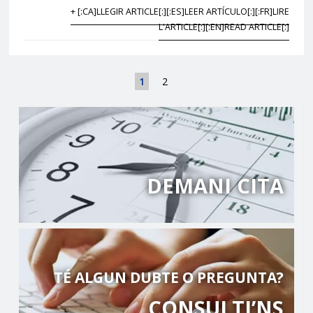
+ [:CA]LLEGIR ARTICLE[:][:ES]LEER ARTÍCULO[:][:FR]LIRE
L'ARTICLE[:][:EN]READ ARTICLE[:]
1
2
DEMANI CITA
TÉ ALGUN DUBTE O PREGUNTA?
CONSULTI’NS