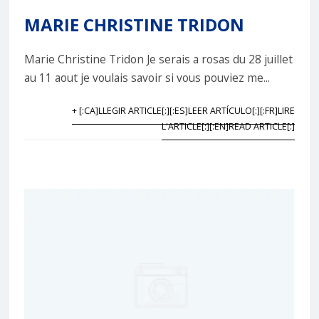
MARIE CHRISTINE TRIDON
Marie Christine Tridon Je serais a rosas du 28 juillet
au 11 aout je voulais savoir si vous pouviez me...
+ [:CA]LLEGIR ARTICLE[:][:ES]LEER ARTÍCULO[:][:FR]LIRE
L'ARTICLE[:][:EN]READ ARTICLE[:]