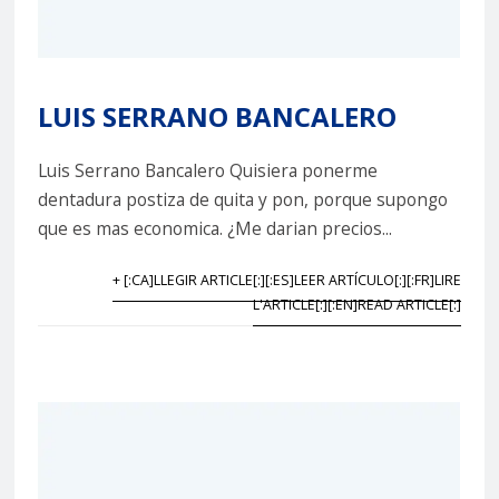
LUIS SERRANO BANCALERO
Luis Serrano Bancalero Quisiera ponerme
dentadura postiza de quita y pon, porque supongo
que es mas economica. ¿Me darian precios...
+ [:CA]LLEGIR ARTICLE[:][:ES]LEER ARTÍCULO[:][:FR]LIRE
L'ARTICLE[:][:EN]READ ARTICLE[:]