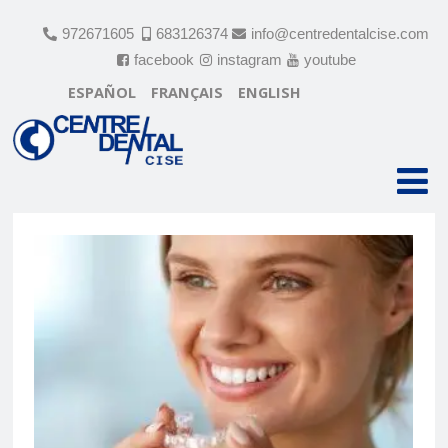
972671605
683126374
info@centredentalcise.com
facebook
instagram
youtube
ESPAÑOL
FRANÇAIS
ENGLISH