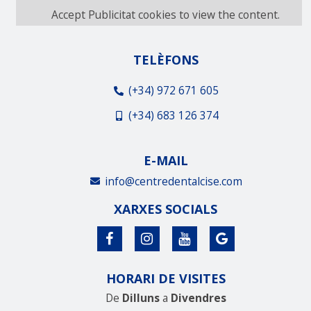
Accept
Publicitat
cookies to view the content.
TELÈFONS
(+34) 972 671 605
(+34) 683 126 374
E-MAIL
info@centredentalcise.com
XARXES SOCIALS
HORARI DE VISITES
De
Dilluns
a
Divendres