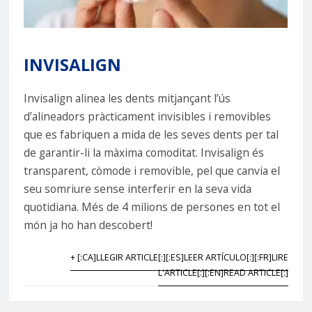
INVISALIGN
Invisalign alinea les dents mitjançant l’ús
d’alineadors pràcticament invisibles i removibles
que es fabriquen a mida de les seves dents per tal
de garantir-li la màxima comoditat. Invisalign és
transparent, còmode i removible, pel que canvia el
seu somriure sense interferir en la seva vida
quotidiana. Més de 4 milions de persones en tot el
món ja ho han descobert!
+ [:CA]LLEGIR ARTICLE[:][:ES]LEER ARTÍCULO[:][:FR]LIRE
L'ARTICLE[:][:EN]READ ARTICLE[:]